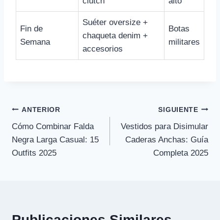
clutch
alto
Suéter oversize +
Fin de
Botas
chaqueta denim +
Semana
militares
accesorios
Navegación
ANTERIOR
SIGUIENTE
Cómo Combinar Falda
Vestidos para Disimular
de
Negra Larga Casual: 15
Caderas Anchas: Guía
entradas
Outfits 2025
Completa 2025
Publicaciones Similares