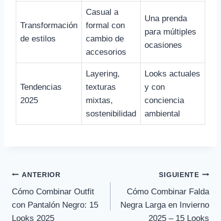
Casual a
Una prenda
Transformación
formal con
para múltiples
de estilos
cambio de
ocasiones
accesorios
Layering,
Looks actuales
Tendencias
texturas
y con
2025
mixtas,
conciencia
sostenibilidad
ambiental
Navegación
ANTERIOR
SIGUIENTE
Cómo Combinar Outfit
Cómo Combinar Falda
de
con Pantalón Negro: 15
Negra Larga en Invierno
entradas
Looks 2025
2025 – 15 Looks