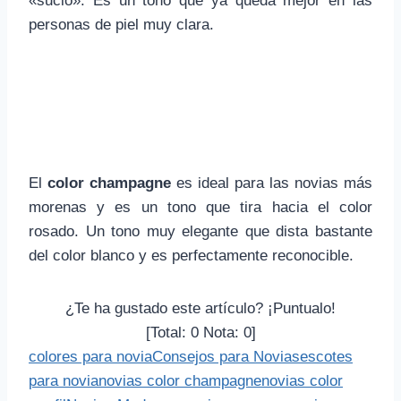
«sucio». Es un tono que ya queda mejor en las
personas de piel muy clara.
El
color champagne
es ideal para las novias más
morenas y es un tono que tira hacia el color
rosado. Un tono muy elegante que dista bastante
del color blanco y es perfectamente reconocible.
¿Te ha gustado este artículo? ¡Puntualo!
[Total:
0
Nota:
0
]
colores para novia
Consejos para Novias
escotes
para novia
novias color champagne
novias color