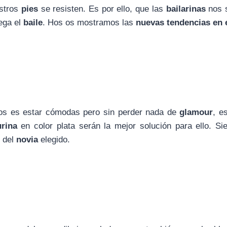
stros
pies
se resisten. Es por ello, que las
bailarinas
nos 
ega el
baile
. Hos os mostramos las
nuevas tendencias en 
os es estar cómodas pero sin perder nada de
glamour
, e
rina
en color plata serán la mejor solución para ello. S
r del
novia
elegido.