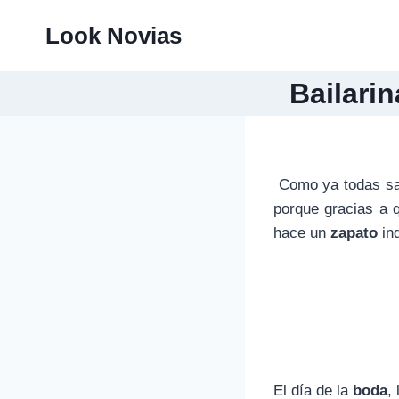
Saltar
Look Novias
al
contenido
Bailari
Como ya todas s
porque gracias a 
hace un
zapato
in
El día de la
boda
,