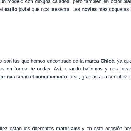
un modelo con dibujos calados, pero también en color bl
el
estilo
jovial que nos presenta. Las
novias
más coquetas l
s son las que hemos encontrado de la marca
Chloé
, ya qu
es en forma de ondas. Así, cuando bailemos y nos leva
larinas
serán el
complemento
ideal, gracias a la sencille
llez están los diferentes
materiales
y en esta ocasión no