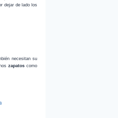
r dejar de lado los
mbién necesitan su
unos
zapatos
como
a