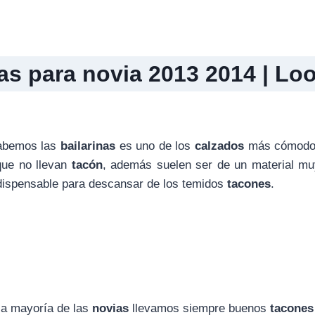
nas para novia 2013 2014 | Lo
abemos las
bailarinas
es uno de los
calzados
más cómodos
que no llevan
tacón
, además suelen ser de un material mu
dispensable para descansar de los temidos
tacones
.
 la mayoría de las
novias
llevamos siempre buenos
tacones