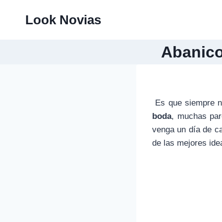
Saltar
Look Novias
al
contenido
Abanico
Es que siempre no
boda
, muchas par
venga un día de ca
de las mejores ide