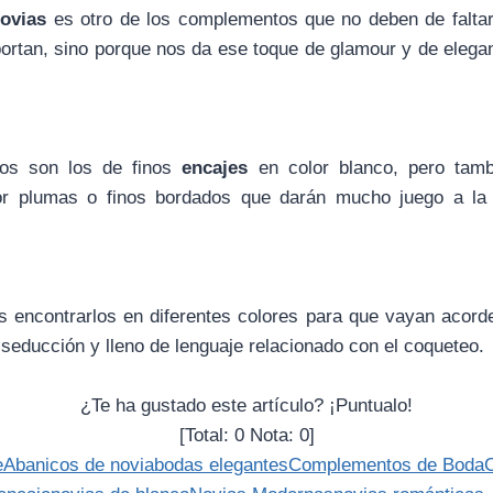
ovias
es otro de los complementos que no deben de faltar,
ortan, sino porque nos da ese toque de glamour y de elega
os son los de finos
encajes
en color blanco, pero tamb
or plumas o finos bordados que darán mucho juego a la 
s encontrarlos en diferentes colores para que vayan acorde
seducción y lleno de lenguaje relacionado con el coqueteo.
¿Te ha gustado este artículo? ¡Puntualo!
[Total:
0
Nota:
0
]
e
Abanicos de novia
bodas elegantes
Complementos de Boda